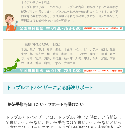
トラブルサポート料金
トラブル解決サポートの料金は、トラブルの内容・難易度によって基本的な
解決プランが異なります。プランはそれぞれ一律の料金となります。また専
門家を必要とする際は、別途費用がそれぞれ発生しますが、自分で手配した
専門家よりも低料金での依頼が可能です。
千葉県内
対応地域（市区）
千葉、銚子、市川、船橋、館山、木更津、松戸、野田、茂原、成田、佐倉、
東金、旭、習志野、柏、勝浦、市原、流山、八千代、我孫子、鴨川、鎌ケ
谷、君津、富津、浦安、四街道、袖ケ浦、八街、印西、白井、富里、南房
総、匝瑳、香取、山武、いすみ、大網白里
トラブルアドバイザーによる解決サポート
解決手順を知りたい・サポートを受けたい
トラブルアドバイザーとは、トラブルが生じた時に、どう解決し
て良いかわからない、何から手をつけて良いかわからないといっ
た方に向けたサービスです。トラブル解決にはまず実態調査が必