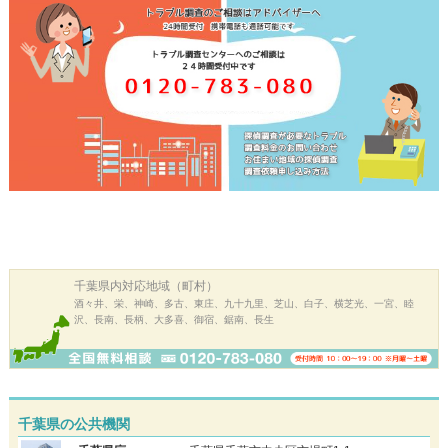
千葉県内
対応地域（町村）
酒々井、栄、神崎、多古、東庄、九十九里、芝山、白子、横芝光、一宮、睦
沢、長南、長柄、大多喜、御宿、鋸南、長生
千葉県の公共機関