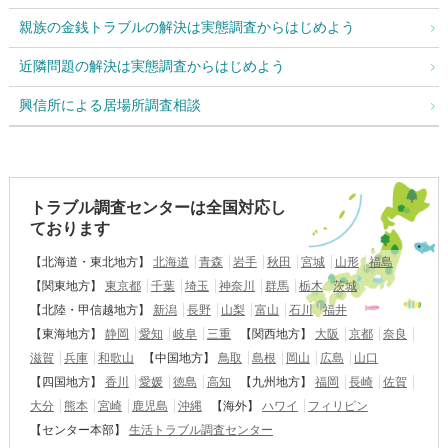
親族の金銭トラブルの解決は実態調査からはじめよう
近隣問題の解決は実態調査からはじめよう
興信所による居場所調査相談
トラブル調査センターは全国対応し
ております
【北海道・東北地方】
北海道
青森
岩手
秋田
宮城
山形
福島
【関東地方】
東京都
千葉
埼玉
神奈川
群馬
栃木
茨城
【北陸・甲信越地方】
新潟
長野
山梨
富山
石川
福井
【東海地方】
静岡
愛知
岐阜
三重
【関西地方】
大阪
京都
奈良
滋賀
兵庫
和歌山
【中国地方】
鳥取
島根
岡山
広島
山口
【四国地方】
香川
愛媛
徳島
高知
【九州地方】
福岡
長崎
佐賀
大分
熊本
宮崎
鹿児島
沖縄
【海外】
ハワイ
フィリピン
【センター本部】
生活トラブル調査センター