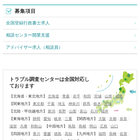
募集項目
全国登録行政書士求人
相談センター開業支援
アドバイザー求人（相談員）
トラブル調査センターは全国対応し
ております
【北海道・東北地方】
北海道
青森
岩手
秋田
宮城
山形
福島
【関東地方】
東京都
千葉
埼玉
神奈川
群馬
栃木
茨城
【北陸・甲信越地方】
新潟
長野
山梨
富山
石川
福井
【東海地方】
静岡
愛知
岐阜
三重
【関西地方】
大阪
京都
奈良
滋賀
兵庫
和歌山
【中国地方】
鳥取
島根
岡山
広島
山口
【四国地方】
香川
愛媛
徳島
高知
【九州地方】
福岡
長崎
佐賀