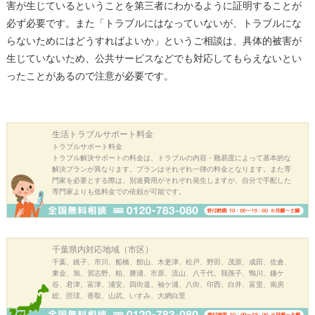
害が生じているということを第三者にわかるように証明することが
必ず必要です。また「トラブルにはなっていないが、トラブルにな
らないためにはどうすればよいか」というご相談は、具体的被害が
生じていないため、公共サービスなどでも対応してもらえないとい
ったことがあるので注意が必要です。
生活トラブル
サポート料金
トラブルサポート料金
トラブル解決サポートの料金は、トラブルの内容・難易度によって基本的な
解決プランが異なります。プランはそれぞれ一律の料金となります。また専
門家を必要とする際は、別途費用がそれぞれ発生しますが、自分で手配した
専門家よりも低料金での依頼が可能です。
千葉県内
対応地域（市区）
千葉、銚子、市川、船橋、館山、木更津、松戸、野田、茂原、成田、佐倉、
東金、旭、習志野、柏、勝浦、市原、流山、八千代、我孫子、鴨川、鎌ケ
谷、君津、富津、浦安、四街道、袖ケ浦、八街、印西、白井、富里、南房
総、匝瑳、香取、山武、いすみ、大網白里