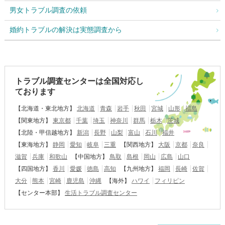
男女トラブル調査の依頼
婚約トラブルの解決は実態調査から
トラブル調査センターは全国対応し
ております
【北海道・東北地方】
北海道
青森
岩手
秋田
宮城
山形
福島
【関東地方】
東京都
千葉
埼玉
神奈川
群馬
栃木
茨城
【北陸・甲信越地方】
新潟
長野
山梨
富山
石川
福井
【東海地方】
静岡
愛知
岐阜
三重
【関西地方】
大阪
京都
奈良
滋賀
兵庫
和歌山
【中国地方】
鳥取
島根
岡山
広島
山口
【四国地方】
香川
愛媛
徳島
高知
【九州地方】
福岡
長崎
佐賀
大分
熊本
宮崎
鹿児島
沖縄
【海外】
ハワイ
フィリピン
【センター本部】
生活トラブル調査センター