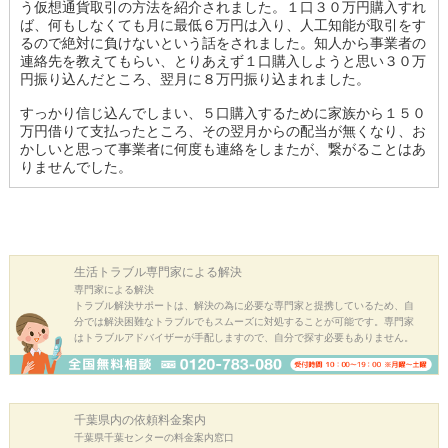
う仮想通貨取引の方法を紹介されました。１口３０万円購入すれ
ば、何もしなくても月に最低６万円は入り、人工知能が取引をす
るので絶対に負けないという話をされました。知人から事業者の
連絡先を教えてもらい、とりあえず１口購入しようと思い３０万
円振り込んだところ、翌月に８万円振り込まれました。
すっかり信じ込んでしまい、５口購入するために家族から１５０
万円借りて支払ったところ、その翌月からの配当が無くなり、お
かしいと思って事業者に何度も連絡をしまたが、繋がることはあ
りませんでした。
生活トラブル
専門家による解決
専門家による解決
トラブル解決サポートは、解決の為に必要な専門家と提携しているため、自
分では解決困難なトラブルでもスムーズに対処することが可能です。専門家
はトラブルアドバイザーが手配しますので、自分で探す必要もありません。
千葉県内の
依頼料金案内
千葉県千葉センターの料金案内窓口