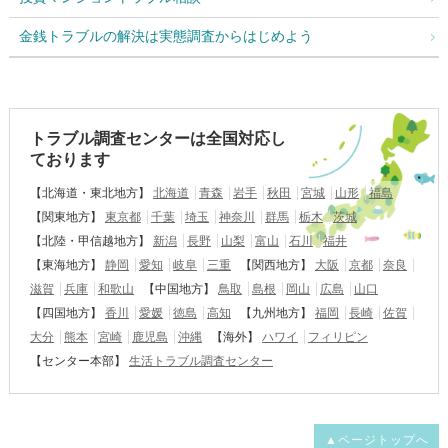
金銭トラブルの解決は実態調査からはじめよう
トラブル調査センターは全国対応し
ております
【北海道・東北地方】
北海道
青森
岩手
秋田
宮城
山形
福島
【関東地方】
東京都
千葉
埼玉
神奈川
群馬
栃木
茨城
【北陸・甲信越地方】
新潟
長野
山梨
富山
石川
福井
【東海地方】
静岡
愛知
岐阜
三重
【関西地方】
大阪
京都
奈良
滋賀
兵庫
和歌山
【中国地方】
鳥取
島根
岡山
広島
山口
【四国地方】
香川
愛媛
徳島
高知
【九州地方】
福岡
長崎
佐賀
大分
熊本
宮崎
鹿児島
沖縄
【海外】
ハワイ
フィリピン
【センター本部】
生活トラブル調査センター
▲ページトップへ