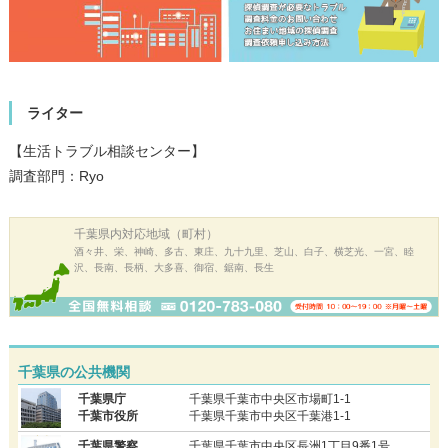
ライター
【生活トラブル相談センター】
調査部門：Ryo
千葉県内
対応地域（町村）
酒々井、栄、神崎、多古、東庄、九十九里、芝山、白子、横芝光、一宮、睦
沢、長南、長柄、大多喜、御宿、鋸南、長生
千葉県の公共機関
千葉県庁
千葉県千葉市中央区市場町1-1
千葉市役所
千葉県千葉市中央区千葉港1-1
千葉県警察
千葉県千葉市中央区長洲1丁目9番1号