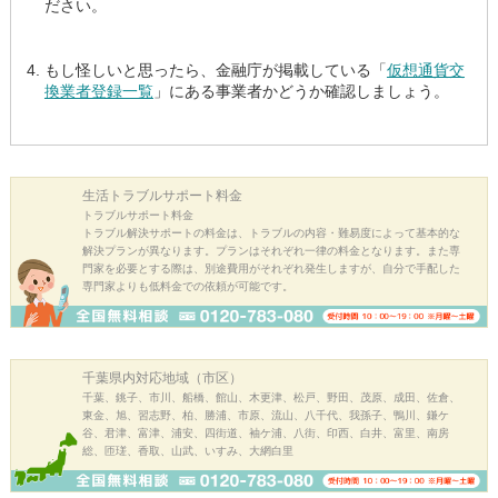
ださい。
もし怪しいと思ったら、金融庁が掲載している「
仮想通貨交
換業者登録一覧
」にある事業者かどうか確認しましょう。
生活トラブル
サポート料金
トラブルサポート料金
トラブル解決サポートの料金は、トラブルの内容・難易度によって基本的な
解決プランが異なります。プランはそれぞれ一律の料金となります。また専
門家を必要とする際は、別途費用がそれぞれ発生しますが、自分で手配した
専門家よりも低料金での依頼が可能です。
千葉県内
対応地域（市区）
千葉、銚子、市川、船橋、館山、木更津、松戸、野田、茂原、成田、佐倉、
東金、旭、習志野、柏、勝浦、市原、流山、八千代、我孫子、鴨川、鎌ケ
谷、君津、富津、浦安、四街道、袖ケ浦、八街、印西、白井、富里、南房
総、匝瑳、香取、山武、いすみ、大網白里