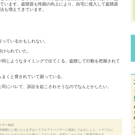
ています。盗聴器も性能の向上により、自宅に侵入して盗聴器
法も増えてきています。
行っているかもしれない。
掛けられていた。
が同じようなタイミングで出てくる。盗聴して行動を把握されて
らまくと脅されていて困っている。
上司にバレて、訴訟を起こされそうなのでなんとかしたい。
イザー相談
決困難だと感じたらまずはトラブルアドバイザーに相談してみましょう。トラブルに
談をフリーダイヤルでお受けしております。全国どこからでもご利用可能です。