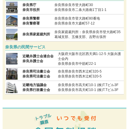
奈良県庁
奈良県奈良市登大路町30
奈良市役所
奈良県奈良市二条大路南1丁目1-1
奈良県警察
奈良県奈良市登大路町80番地
奈良警察署
奈良県奈良市大森町57-12
奈良家庭裁判所：奈良県奈良市登大路町35
奈良県家庭裁判所
葛城支部、五條支部、吉野出張所
奈良県の民間サービス
大阪府大阪市北区西天満1-12-5 大阪弁護
近畿弁護士会連合会
士会内
奈良弁護士会
奈良県奈良市中筋町22-1
奈良県司法書士会
奈良県奈良市西木辻町320-5
奈良県司法書士会
奈良県奈良市西木辻町320-5
近畿地方協議会
奈良県奈良市高天町10-1 (株)T.Tビル3F
奈良県行政書士会
奈良県奈良市高天町10-1 (株)T.Tビル3F