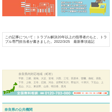
この記事について：トラブル解決20年以上の指導者のもと、トラ
ブル専門担当者が書きました。2022/3/25 最新事項追記
奈良県内
対応地域（町村）
平群、三郷、斑鳩、大淀、安堵、川西、三宅、田原本、曽爾、御杖、高取、
下市、上牧、王寺、広陵、河合、吉野町天川、野迫川、十津川、下北山、上
北山、川上、東吉野、山添、明日香、黒滝
奈良県の公共機関