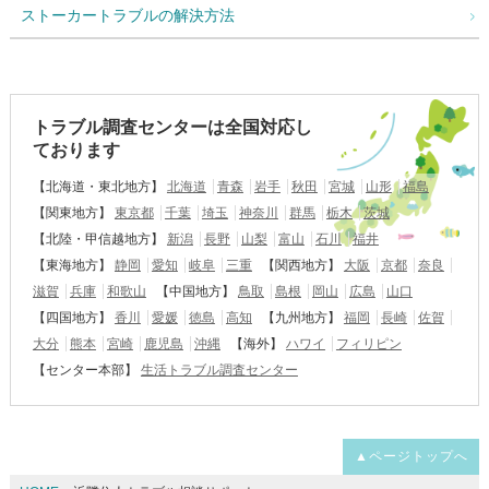
ストーカートラブルの解決方法
トラブル調査センターは全国対応し
ております
【北海道・東北地方】
北海道
青森
岩手
秋田
宮城
山形
福島
【関東地方】
東京都
千葉
埼玉
神奈川
群馬
栃木
茨城
【北陸・甲信越地方】
新潟
長野
山梨
富山
石川
福井
【東海地方】
静岡
愛知
岐阜
三重
【関西地方】
大阪
京都
奈良
滋賀
兵庫
和歌山
【中国地方】
鳥取
島根
岡山
広島
山口
【四国地方】
香川
愛媛
徳島
高知
【九州地方】
福岡
長崎
佐賀
大分
熊本
宮崎
鹿児島
沖縄
【海外】
ハワイ
フィリピン
【センター本部】
生活トラブル調査センター
▲ページトップへ