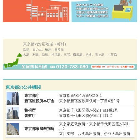
東京都内
対応地域（町村）
瑞穂、日の出、檜原、奥多摩
大島、利島、新島、神津島、三宅、御蔵島、八丈、青ヶ島、小笠原
東京都の公共機関
東京都庁
東京都新宿区西新宿2-8-1
新宿区役所本庁舎
東京都新宿区歌舞伎町一丁目4番1号
警視庁
東京都千代田区霞が関2丁目1番1号
警察庁
東京都千代田区霞が関2丁目1-2
東京家庭裁判所：東京都千代田区霞が関1-
東京都家庭裁判所
1-2
立川支部、八丈島出張所、伊豆大島出張所