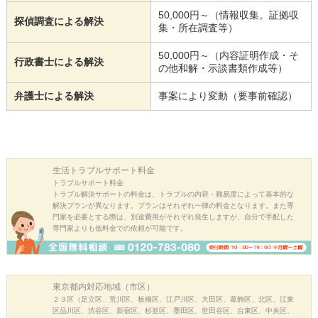
50,000円～（情報収集。証拠収
探偵調査による解決
集・所在調査等）
50,000円～（内容証明作成・そ
行政書士による解決
の他和解・示談書類作成等）
弁護士による解決
事案により変動（要事前確認）
生活トラブル
サポート料金
トラブルサポート料金
トラブル解決サポートの料金は、トラブルの内容・難易度によって基本的な
解決プランが異なります。プランはそれぞれ一律の料金となります。また専
門家を必要とする際は、別途費用がそれぞれ発生しますが、自分で手配した
専門家よりも低料金での依頼が可能です。
東京都内
対応地域（市区）
２３区（足立区、荒川区、板橋区、江戸川区、大田区、葛飾区、北区、江東
区品川区、渋谷区、新宿区、杉並区、墨田区、世田谷区、台東区、中央区、