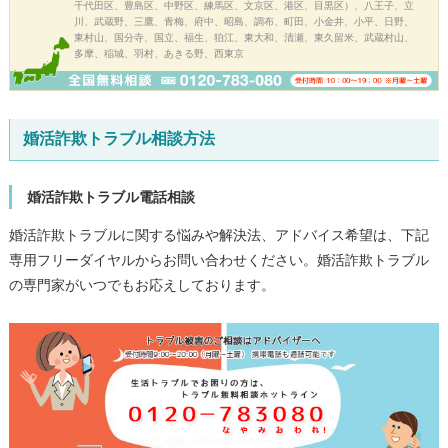
千代田区、豊島区、中野区、練馬区、文京区、港区、目黒区）、八王子、立
川、武蔵野、三鷹、青梅、府中、昭島、調布、町田、小金井、小平、日野、
東村山、国分寺、国立、福生、狛江、東大和、清瀬、東久留米、武蔵村山、
多摩、稲城、羽村、あきる野、西東京
婚活詐欺トラブル相談方法
婚活詐欺トラブル電話相談
婚活詐欺トラブルに関する悩みや解決法、アドバイス希望は、下記
専用フリーダイヤルからお問い合わせください。婚活詐欺トラブル
の専門家がいつでもお応えしております。