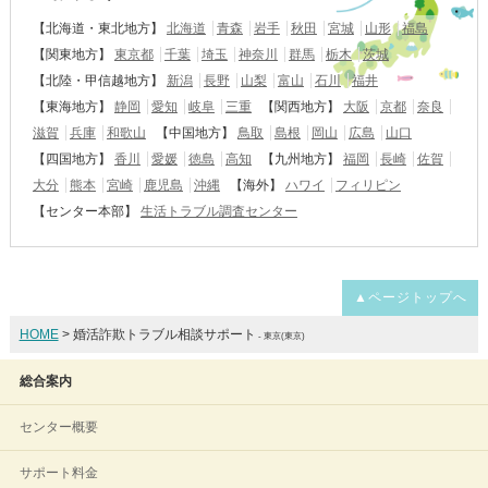
【北海道・東北地方】
北海道
青森
岩手
秋田
宮城
山形
福島
【関東地方】
東京都
千葉
埼玉
神奈川
群馬
栃木
茨城
【北陸・甲信越地方】
新潟
長野
山梨
富山
石川
福井
【東海地方】
静岡
愛知
岐阜
三重
【関西地方】
大阪
京都
奈良
滋賀
兵庫
和歌山
【中国地方】
鳥取
島根
岡山
広島
山口
【四国地方】
香川
愛媛
徳島
高知
【九州地方】
福岡
長崎
佐賀
大分
熊本
宮崎
鹿児島
沖縄
【海外】
ハワイ
フィリピン
【センター本部】
生活トラブル調査センター
▲ページトップへ
HOME
> 婚活詐欺トラブル相談サポート
- 東京(東京)
総合案内
センター概要
サポート料金