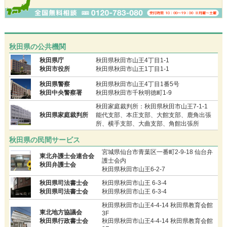
秋田県の公共機関
秋田県庁
秋田県秋田市山王4丁目1-1
秋田市役所
秋田県秋田市山王1丁目1-1
秋田県警察
秋田県秋田市山王4丁目1番5号
秋田中央警察署
秋田県秋田市千秋明徳町1-9
秋田家庭裁判所：秋田県秋田市山王7-1-1
秋田県家庭裁判所
能代支部、本庄支部、大館支部、鹿角出張
所、横手支部、大曲支部、角館出張所
秋田県の民間サービス
宮城県仙台市青葉区一番町2-9-18 仙台弁
東北弁護士会連合会
護士会内
秋田弁護士会
秋田県秋田市山王6-2-7
秋田県司法書士会
秋田県秋田市山王 6-3-4
秋田県司法書士会
秋田県秋田市山王 6-3-4
秋田県秋田市山王4-4-14 秋田県教育会館
東北地方協議会
3F
秋田県行政書士会
秋田県秋田市山王4-4-14 秋田県教育会館