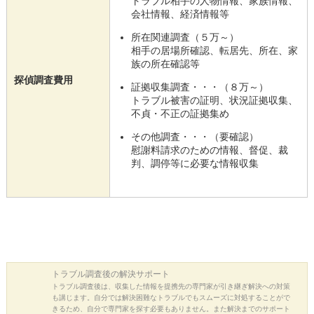
トラブル相手の人物情報、家族情報、
会社情報、経済情報等
所在関連調査（５万～）
相手の居場所確認、転居先、所在、家
族の所在確認等
探偵調査費用
証拠収集調査・・・（８万～）
トラブル被害の証明、状況証拠収集、
不貞・不正の証拠集め
その他調査・・・（要確認）
慰謝料請求のための情報、督促、裁
判、調停等に必要な情報収集
トラブル調査後の
解決サポート
トラブル調査後は、収集した情報を提携先の専門家が引き継ぎ解決への対策
も講じます。自分では解決困難なトラブルでもスムーズに対処することがで
きるため、自分で専門家を探す必要もありません。また解決までのサポート