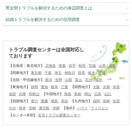
男女間トラブルを解決するための身辺調査とは
結婚トラブルを解決するための信用調査
トラブル調査センターは全国対応し
ております
【北海道・東北地方】
北海道
青森
岩手
秋田
宮城
山形
福島
【関東地方】
東京都
千葉
埼玉
神奈川
群馬
栃木
茨城
【北陸・甲信越地方】
新潟
長野
山梨
富山
石川
福井
【東海地方】
静岡
愛知
岐阜
三重
【関西地方】
大阪
京都
奈良
滋賀
兵庫
和歌山
【中国地方】
鳥取
島根
岡山
広島
山口
【四国地方】
香川
愛媛
徳島
高知
【九州地方】
福岡
長崎
佐賀
大分
熊本
宮崎
鹿児島
沖縄
【海外】
ハワイ
フィリピン
【センター本部】
生活トラブル調査センター