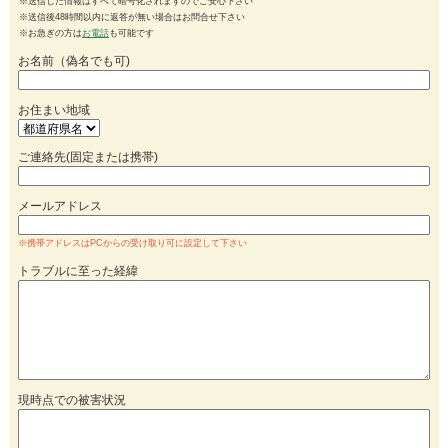
※送信した情報はすべて暗号化されますのでご安心下さい
※送信後48時間以内に返答が無い場合はお問合せ下さい
※お急ぎの方は
お電話
も可能です
お名前（偽名でも可)
お住まい地域
ご連絡先(固定または携帯)
メールアドレス
※携帯アドレスはPCからの受け取り可に設定して下さい
トラブルに至った経緯
現時点での被害状況