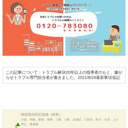
この記事について：トラブル解決20年以上の指導者のもと、嫌が
らせトラブル専門担当者が書きました。2021/8/24最新事項追記
秋田県内
対応地域（町村）
小坂、羽後、藤里、美郷、三種、八峰、五城目、八郎潟、井川、大潟、上小
阿仁、東成瀬