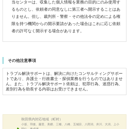
当センターは、収集した個人情報を業務の目的にのみ使用す
るものとし、依頼者の同意なしに第三者へ開示することはあ
りません。但し、裁判所・警察・その他法令の定めによる権
限を持つ機関からの開示要請があった場合はこれに応じ依頼
者の許可なく開示する場合があります。
その他注意事項
トラブル解決サポートは、解決に向けたコンサルティングサポー
トであり、弁護士・行政書士・探偵業務を行うものではありませ
ん。また、トラブル解決サポート依頼は、犯罪行為、迷惑行為、
差別行為を助長する内容はお受けできません。
秋田県内
対応地域（町村）
小坂、羽後、藤里、美郷、三種、八峰、五城目、八郎潟、井川、大潟、上小
阿仁、東成瀬