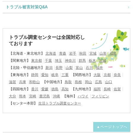
トラブル被害対策Q&A
トラブル調査センターは全国対応し
ております
【北海道・東北地方】
北海道
青森
岩手
秋田
宮城
山形
福島
【関東地方】
東京都
千葉
埼玉
神奈川
群馬
栃木
茨城
【北陸・甲信越地方】
新潟
長野
山梨
富山
石川
福井
【東海地方】
静岡
愛知
岐阜
三重
【関西地方】
大阪
京都
奈良
滋賀
兵庫
和歌山
【中国地方】
鳥取
島根
岡山
広島
山口
【四国地方】
香川
愛媛
徳島
高知
【九州地方】
福岡
長崎
佐賀
大分
熊本
宮崎
鹿児島
沖縄
【海外】
ハワイ
フィリピン
【センター本部】
生活トラブル調査センター
▲ページトップへ