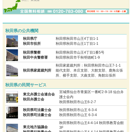
秋田県の公共機関
秋田県庁
秋田県秋田市山王4丁目1-1
秋田市役所
秋田県秋田市山王1丁目1-1
秋田県警察
秋田県秋田市山王4丁目1番5号
秋田中央警察署
秋田県秋田市千秋明徳町1-9
秋田家庭裁判所：秋田県秋田市山王7-1-1
秋田県家庭裁判所
能代支部、本庄支部、大館支部、鹿角出張
所、横手支部、大曲支部、角館出張所
秋田県の民間サービス
宮城県仙台市青葉区一番町2-9-18 仙台弁
東北弁護士会連合会
護士会内
秋田弁護士会
秋田県秋田市山王6-2-7
秋田県司法書士会
秋田県秋田市山王 6-3-4
秋田県司法書士会
秋田県秋田市山王 6-3-4
秋田県秋田市山王4-4-14 秋田県教育会館
東北地方協議会
3F
秋田県行政書士会
秋田県秋田市山王4-4-14 秋田県教育会館