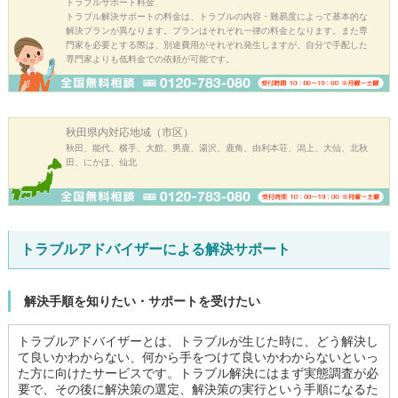
トラブルサポート料金
トラブル解決サポートの料金は、トラブルの内容・難易度によって基本的な
解決プランが異なります。プランはそれぞれ一律の料金となります。また専
門家を必要とする際は、別途費用がそれぞれ発生しますが、自分で手配した
専門家よりも低料金での依頼が可能です。
秋田県内
対応地域（市区）
秋田、能代、横手、大館、男鹿、湯沢、鹿角、由利本荘、潟上、大仙、北秋
田、にかほ、仙北
トラブルアドバイザーによる解決サポート
解決手順を知りたい・サポートを受けたい
トラブルアドバイザーとは、トラブルが生じた時に、どう解決し
て良いかわからない、何から手をつけて良いかわからないといっ
た方に向けたサービスです。トラブル解決にはまず実態調査が必
要で、その後に解決策の選定、解決策の実行という手順になるた