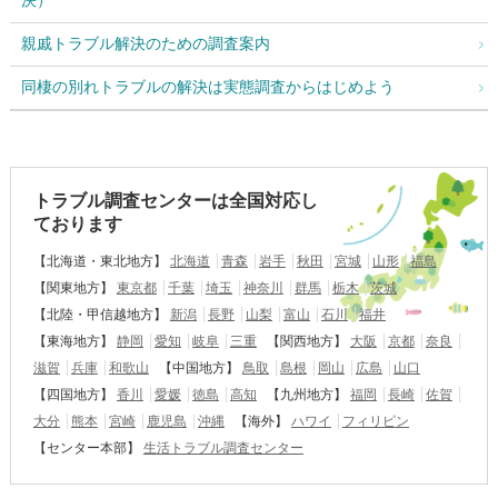
決）
親戚トラブル解決のための調査案内
同棲の別れトラブルの解決は実態調査からはじめよう
トラブル調査センターは全国対応し
ております
【北海道・東北地方】
北海道
青森
岩手
秋田
宮城
山形
福島
【関東地方】
東京都
千葉
埼玉
神奈川
群馬
栃木
茨城
【北陸・甲信越地方】
新潟
長野
山梨
富山
石川
福井
【東海地方】
静岡
愛知
岐阜
三重
【関西地方】
大阪
京都
奈良
滋賀
兵庫
和歌山
【中国地方】
鳥取
島根
岡山
広島
山口
【四国地方】
香川
愛媛
徳島
高知
【九州地方】
福岡
長崎
佐賀
大分
熊本
宮崎
鹿児島
沖縄
【海外】
ハワイ
フィリピン
【センター本部】
生活トラブル調査センター