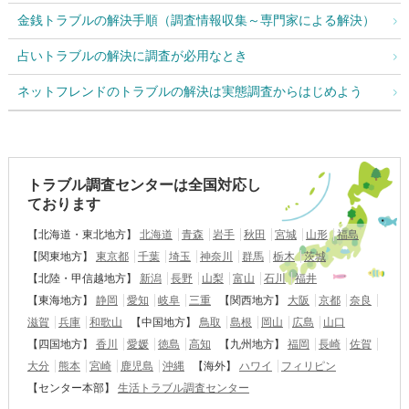
金銭トラブルの解決手順（調査情報収集～専門家による解決）
占いトラブルの解決に調査が必用なとき
ネットフレンドのトラブルの解決は実態調査からはじめよう
トラブル調査センターは全国対応し
ております
【北海道・東北地方】
北海道
青森
岩手
秋田
宮城
山形
福島
【関東地方】
東京都
千葉
埼玉
神奈川
群馬
栃木
茨城
【北陸・甲信越地方】
新潟
長野
山梨
富山
石川
福井
【東海地方】
静岡
愛知
岐阜
三重
【関西地方】
大阪
京都
奈良
滋賀
兵庫
和歌山
【中国地方】
鳥取
島根
岡山
広島
山口
【四国地方】
香川
愛媛
徳島
高知
【九州地方】
福岡
長崎
佐賀
大分
熊本
宮崎
鹿児島
沖縄
【海外】
ハワイ
フィリピン
【センター本部】
生活トラブル調査センター