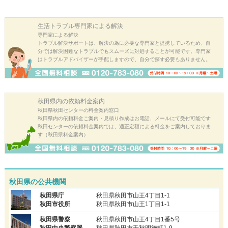
生活トラブル
専門家による解決
専門家による解決
トラブル解決サポートは、解決の為に必要な専門家と提携しているため、自
分では解決困難なトラブルでもスムーズに対処することが可能です。専門家
はトラブルアドバイザーが手配しますので、自分で探す必要もありません。
秋田県内の
依頼料金案内
秋田県秋田センターの料金案内窓口
秋田県内の依頼料金ご案内・見積り作成はお電話、メールにて受付可能です
秋田センターの依頼料金案内では、適正定額による料金をご案内しておりま
す（秋田県料金案内）
秋田県の公共機関
秋田県庁
秋田県秋田市山王4丁目1-1
秋田市役所
秋田県秋田市山王1丁目1-1
秋田県警察
秋田県秋田市山王4丁目1番5号
秋田中央警察署
秋田県秋田市千秋明徳町1-9