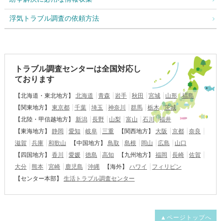
浮気トラブル調査の依頼方法
トラブル調査センターは全国対応し
ております
【北海道・東北地方】
北海道
青森
岩手
秋田
宮城
山形
福島
【関東地方】
東京都
千葉
埼玉
神奈川
群馬
栃木
茨城
【北陸・甲信越地方】
新潟
長野
山梨
富山
石川
福井
【東海地方】
静岡
愛知
岐阜
三重
【関西地方】
大阪
京都
奈良
滋賀
兵庫
和歌山
【中国地方】
鳥取
島根
岡山
広島
山口
【四国地方】
香川
愛媛
徳島
高知
【九州地方】
福岡
長崎
佐賀
大分
熊本
宮崎
鹿児島
沖縄
【海外】
ハワイ
フィリピン
【センター本部】
生活トラブル調査センター
▲ページトップへ