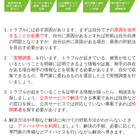
トラブルには必ず原因があります。まずは自分でその
原因を追求
することが必要
です。自分に原因があるとすれば対処は自分自身
の問題となりますが、自分以外に原因がある場合、最善の対処法
を見出す必要があります。
「
実態調査
」を行います。トラブルが起きている、被害が生じて
いるということを明確に証明できるよう情報や証拠、相手の存在
がある場合相手の情報などを収集する必要があります。自分で収
集できるもの、専門家に委ねるものを選定した上で実態調査を行
いましょう。
トラブルが起きていることを証明する情報が揃ったら、相談先を
探しましょう。
公共サービスで解決
できる事案であれば役所など
の窓口を探し、公共サービスでは対応していない事案であれば
民
間業者
を探す必要があります。
解決方法や手順など解決に向けての対処方法がわからないとき
は、
アドバイザーを利用
しましょう。解決の手順、必要に応じた
専門家の準備などアドバイスを行いながら解決へ導きます。