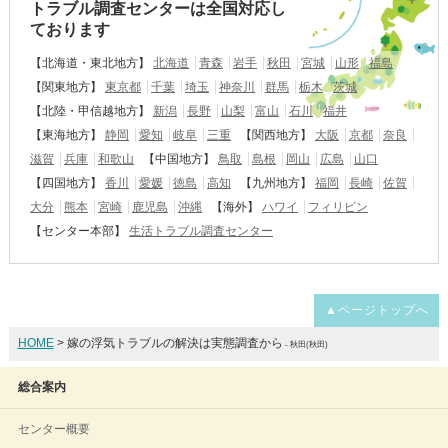
トラブル調査センターは全国対応し
ております
【北海道・東北地方】
北海道
青森
岩手
秋田
宮城
山形
福島
【関東地方】
東京都
千葉
埼玉
神奈川
群馬
栃木
茨城
【北陸・甲信越地方】
新潟
長野
山梨
富山
石川
福井
【東海地方】
静岡
愛知
岐阜
三重
【関西地方】
大阪
京都
奈良
滋賀
兵庫
和歌山
【中国地方】
鳥取
島根
岡山
広島
山口
【四国地方】
香川
愛媛
徳島
高知
【九州地方】
福岡
長崎
佐賀
大分
熊本
宮崎
鹿児島
沖縄
【海外】
ハワイ
フィリピン
【センター本部】
生活トラブル調査センター
▲ページトップへ
HOME
> 嫁の浮気トラブルの解決は実態調査から
- 秋田(秋田)
総合案内
センター概要