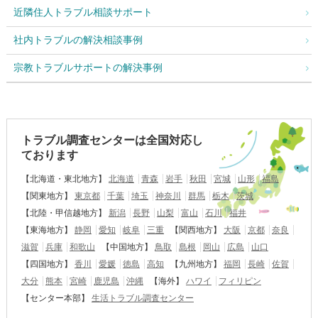
近隣住人トラブル相談サポート
社内トラブルの解決相談事例
宗教トラブルサポートの解決事例
トラブル調査センターは全国対応し
ております
【北海道・東北地方】
北海道
青森
岩手
秋田
宮城
山形
福島
【関東地方】
東京都
千葉
埼玉
神奈川
群馬
栃木
茨城
【北陸・甲信越地方】
新潟
長野
山梨
富山
石川
福井
【東海地方】
静岡
愛知
岐阜
三重
【関西地方】
大阪
京都
奈良
滋賀
兵庫
和歌山
【中国地方】
鳥取
島根
岡山
広島
山口
【四国地方】
香川
愛媛
徳島
高知
【九州地方】
福岡
長崎
佐賀
大分
熊本
宮崎
鹿児島
沖縄
【海外】
ハワイ
フィリピン
【センター本部】
生活トラブル調査センター