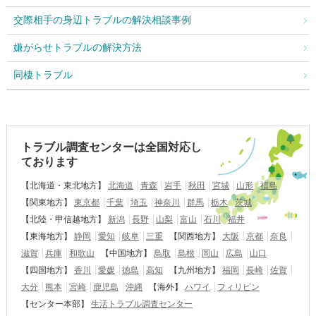
交際相手の身辺トラブルの解決相談事例
嫌がらせトラブルの解決方法
同棲トラブル
トラブル調査センターは全国対応し
ております
【北海道・東北地方】
北海道
青森
岩手
秋田
宮城
山形
福島
【関東地方】
東京都
千葉
埼玉
神奈川
群馬
栃木
茨城
【北陸・甲信越地方】
新潟
長野
山梨
富山
石川
福井
【東海地方】
静岡
愛知
岐阜
三重
【関西地方】
大阪
京都
奈良
滋賀
兵庫
和歌山
【中国地方】
鳥取
島根
岡山
広島
山口
【四国地方】
香川
愛媛
徳島
高知
【九州地方】
福岡
長崎
佐賀
大分
熊本
宮崎
鹿児島
沖縄
【海外】
ハワイ
フィリピン
【センター本部】
生活トラブル調査センター