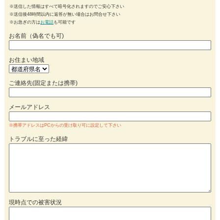
※送信した情報はすべて暗号化されますのでご安心下さい
※送信後48時間以内に返答が無い場合はお問合せ下さい
※お急ぎの方は
お電話
も可能です
お名前（偽名でも可)
お住まい地域
ご連絡先(固定または携帯)
メールアドレス
※携帯アドレスはPCからの受け取り可に設定して下さい
トラブルに至った経緯
現時点での被害状況