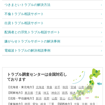
つきまといトラブルの解決方法
不倫トラブル相談サポート
出資トラブル相談サポート
配偶者との浮気トラブル相談サポート
嫌がらせトラブルサポートの解決事例
電磁波トラブルの解決相談事例
トラブル調査センターは全国対応し
ております
【北海道・東北地方】
北海道
青森
岩手
秋田
宮城
山形
福島
【関東地方】
東京都
千葉
埼玉
神奈川
群馬
栃木
茨城
【北陸・甲信越地方】
新潟
長野
山梨
富山
石川
福井
【東海地方】
静岡
愛知
岐阜
三重
【関西地方】
大阪
京都
奈良