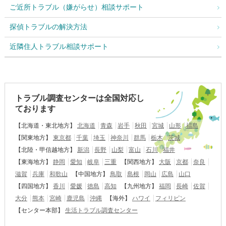
ご近所トラブル（嫌がらせ）相談サポート
探偵トラブルの解決方法
近隣住人トラブル相談サポート
トラブル調査センターは全国対応し
ております
【北海道・東北地方】
北海道
青森
岩手
秋田
宮城
山形
福島
【関東地方】
東京都
千葉
埼玉
神奈川
群馬
栃木
茨城
【北陸・甲信越地方】
新潟
長野
山梨
富山
石川
福井
【東海地方】
静岡
愛知
岐阜
三重
【関西地方】
大阪
京都
奈良
滋賀
兵庫
和歌山
【中国地方】
鳥取
島根
岡山
広島
山口
【四国地方】
香川
愛媛
徳島
高知
【九州地方】
福岡
長崎
佐賀
大分
熊本
宮崎
鹿児島
沖縄
【海外】
ハワイ
フィリピン
【センター本部】
生活トラブル調査センター