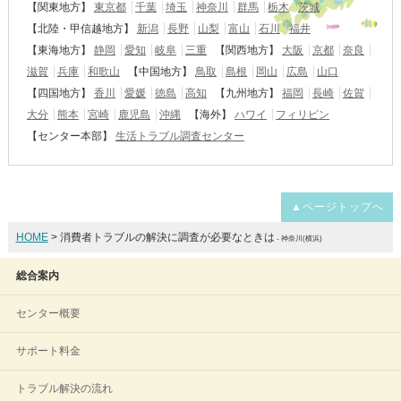
【関東地方】
東京都
千葉
埼玉
神奈川
群馬
栃木
茨城
【北陸・甲信越地方】
新潟
長野
山梨
富山
石川
福井
【東海地方】
静岡
愛知
岐阜
三重
【関西地方】
大阪
京都
奈良
滋賀
兵庫
和歌山
【中国地方】
鳥取
島根
岡山
広島
山口
【四国地方】
香川
愛媛
徳島
高知
【九州地方】
福岡
長崎
佐賀
大分
熊本
宮崎
鹿児島
沖縄
【海外】
ハワイ
フィリピン
【センター本部】
生活トラブル調査センター
▲ページトップへ
HOME
> 消費者トラブルの解決に調査が必要なときは
- 神奈川(横浜)
総合案内
センター概要
サポート料金
トラブル解決の流れ