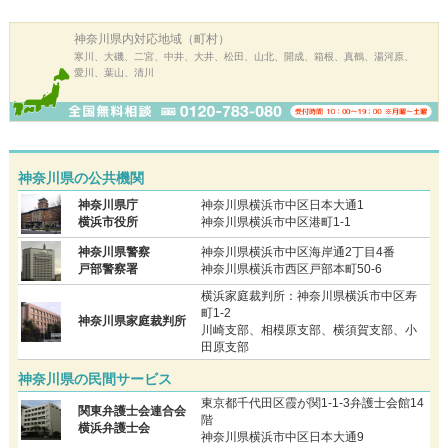
神奈川県内
対応地域（町村）
寒川、大磯、二宮、中井、大井、松田、山北、開成、箱根、真鶴、湯河原、
愛川、葉山、清川
神奈川県の公共機関
神奈川県庁
神奈川県横浜市中区日本大通1
横浜市役所
神奈川県横浜市中区港町1-1
神奈川県警察
神奈川県横浜市中区海岸通2丁目4番
戸部警察署
神奈川県横浜市西区戸部本町50-6
横浜家庭裁判所：神奈川県横浜市中区寿
町1-2
神奈川県家庭裁判所
川崎支部、相模原支部、横須賀支部、小
田原支部
神奈川県の民間サービス
東京都千代田区霞が関1-1-3弁護士会館14
関東弁護士会連合会
階
横浜弁護士会
神奈川県横浜市中区日本大通9