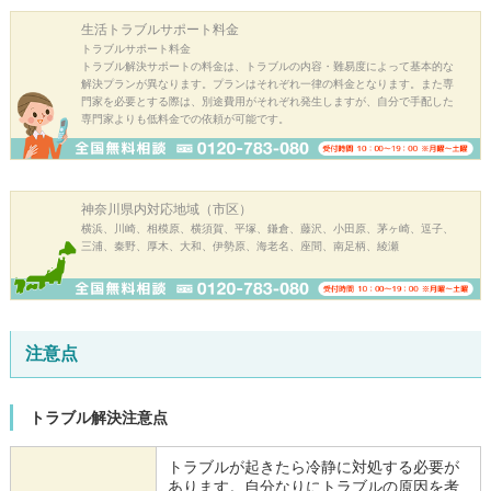
生活トラブル
サポート料金
トラブルサポート料金
トラブル解決サポートの料金は、トラブルの内容・難易度によって基本的な
解決プランが異なります。プランはそれぞれ一律の料金となります。また専
門家を必要とする際は、別途費用がそれぞれ発生しますが、自分で手配した
専門家よりも低料金での依頼が可能です。
神奈川県内
対応地域（市区）
横浜、川崎、相模原、横須賀、平塚、鎌倉、藤沢、小田原、茅ヶ崎、逗子、
三浦、秦野、厚木、大和、伊勢原、海老名、座間、南足柄、綾瀬
注意点
トラブル解決注意点
トラブルが起きたら冷静に対処する必要が
あります。自分なりにトラブルの原因を考