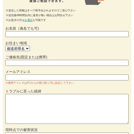
※送信した情報はすべて暗号化されますのでご安心下さい
※送信後48時間以内に返答が無い場合はお問合せ下さい
※お急ぎの方は
お電話
も可能です
お名前（偽名でも可)
お住まい地域
ご連絡先(固定または携帯)
メールアドレス
※携帯アドレスはPCからの受け取り可に設定して下さい
トラブルに至った経緯
現時点での被害状況