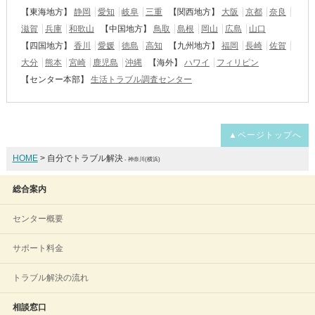
【東海地方】
静岡
愛知
岐阜
三重
【関西地方】
大阪
京都
奈良
滋賀
兵庫
和歌山
【中国地方】
鳥取
島根
岡山
広島
山口
【四国地方】
香川
愛媛
徳島
高知
【九州地方】
福岡
長崎
佐賀
大分
熊本
宮崎
鹿児島
沖縄
【海外】
ハワイ
フィリピン
【センター本部】
生活トラブル調査センター
▲ページトップへ
HOME
> 自分でトラブル解決
- 神奈川(横浜)
総合案内
センター概要
サポート料金
トラブル解決の流れ
相談窓口