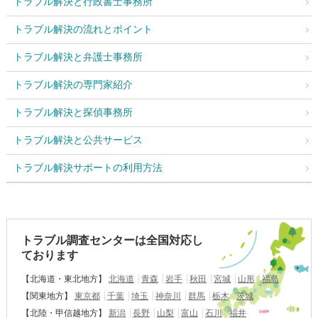
トラブル解決と行政書士事務所
トラブル解決の流れとポイント
トラブル解決と弁護士事務所
トラブル解決の専門家紹介
トラブル解決と探偵事務所
トラブル解決と公共サービス
トラブル解決サポートの利用方法
トラブル調査センターは全国対応し
ております
【北海道・東北地方】
北海道
青森
岩手
秋田
宮城
山形
福島
【関東地方】
東京都
千葉
埼玉
神奈川
群馬
栃木
茨城
【北陸・甲信越地方】
新潟
長野
山梨
富山
石川
福井