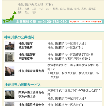
神奈川県内
対応地域（町村）
寒川、大磯、二宮、中井、大井、松田、山北、開成、箱根、真鶴、湯河原、
愛川、葉山、清川
神奈川県の公共機関
神奈川県庁
神奈川県横浜市中区日本大通1
横浜市役所
神奈川県横浜市中区港町1-1
神奈川県警察
神奈川県横浜市中区海岸通2丁目4番
戸部警察署
神奈川県横浜市西区戸部本町50-6
横浜家庭裁判所：神奈川県横浜市中区寿
町1-2
神奈川県家庭裁判所
川崎支部、相模原支部、横須賀支部、小
田原支部
神奈川県の民間サービス
東京都千代田区霞が関1-1-3弁護士会館14
関東弁護士会連合会
階
横浜弁護士会
神奈川県横浜市中区日本大通9
神奈川県司法書士会
神奈川県横浜市中区吉浜町1