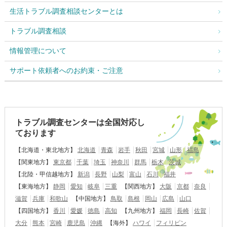
生活トラブル調査相談センターとは
トラブル調査相談
情報管理について
サポート依頼者へのお約束・ご注意
トラブル調査センターは全国対応し
ております
【北海道・東北地方】
北海道
青森
岩手
秋田
宮城
山形
福島
【関東地方】
東京都
千葉
埼玉
神奈川
群馬
栃木
茨城
【北陸・甲信越地方】
新潟
長野
山梨
富山
石川
福井
【東海地方】
静岡
愛知
岐阜
三重
【関西地方】
大阪
京都
奈良
滋賀
兵庫
和歌山
【中国地方】
鳥取
島根
岡山
広島
山口
【四国地方】
香川
愛媛
徳島
高知
【九州地方】
福岡
長崎
佐賀
大分
熊本
宮崎
鹿児島
沖縄
【海外】
ハワイ
フィリピン