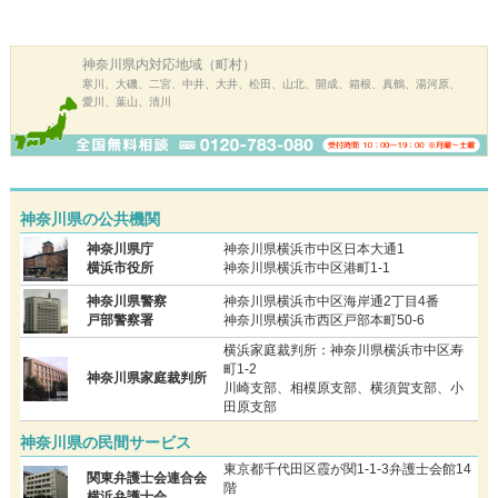
神奈川県内
対応地域（町村）
寒川、大磯、二宮、中井、大井、松田、山北、開成、箱根、真鶴、湯河原、
愛川、葉山、清川
神奈川県の公共機関
神奈川県庁
神奈川県横浜市中区日本大通1
横浜市役所
神奈川県横浜市中区港町1-1
神奈川県警察
神奈川県横浜市中区海岸通2丁目4番
戸部警察署
神奈川県横浜市西区戸部本町50-6
横浜家庭裁判所：神奈川県横浜市中区寿
町1-2
神奈川県家庭裁判所
川崎支部、相模原支部、横須賀支部、小
田原支部
神奈川県の民間サービス
東京都千代田区霞が関1-1-3弁護士会館14
関東弁護士会連合会
階
横浜弁護士会