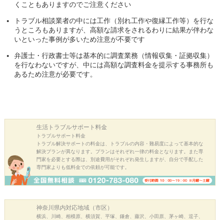
くこともありますのでご注意ください
トラブル相談業者の中には工作（別れ工作や復縁工作等）を行な
うところもありますが、高額な請求をされるわりに結果が伴わな
いといった事例が多いため注意が不要です
弁護士・行政書士等は基本的に調査業務（情報収集・証拠収集）
を行なわないですが、中には高額な調査料金を提示する事務所も
あるため注意が必要です。
生活トラブル
サポート料金
トラブルサポート料金
トラブル解決サポートの料金は、トラブルの内容・難易度によって基本的な
解決プランが異なります。プランはそれぞれ一律の料金となります。また専
門家を必要とする際は、別途費用がそれぞれ発生しますが、自分で手配した
専門家よりも低料金での依頼が可能です。
神奈川県内
対応地域（市区）
横浜、川崎、相模原、横須賀、平塚、鎌倉、藤沢、小田原、茅ヶ崎、逗子、