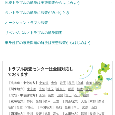
同棲トラブルの解決は実態調査からはじめよう
占いトラブルの解決に調査が必用なとき
オークショントラブル調査
リベンジポルノトラブルの解決調査
単身赴任の家族問題の解決は実態調査からはじめよう
トラブル調査センターは全国対応し
ております
【北海道・東北地方】
北海道
青森
岩手
秋田
宮城
山形
福島
【関東地方】
東京都
千葉
埼玉
神奈川
群馬
栃木
茨城
【北陸・甲信越地方】
新潟
長野
山梨
富山
石川
福井
【東海地方】
静岡
愛知
岐阜
三重
【関西地方】
大阪
京都
奈良
滋賀
兵庫
和歌山
【中国地方】
鳥取
島根
岡山
広島
山口
【四国地方】
香川
愛媛
徳島
高知
【九州地方】
福岡
長崎
佐賀