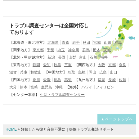
トラブル調査センターは全国対応し
ております
【北海道・東北地方】
北海道
青森
岩手
秋田
宮城
山形
福島
【関東地方】
東京都
千葉
埼玉
神奈川
群馬
栃木
茨城
【北陸・甲信越地方】
新潟
長野
山梨
富山
石川
福井
【東海地方】
静岡
愛知
岐阜
三重
【関西地方】
大阪
京都
奈良
滋賀
兵庫
和歌山
【中国地方】
鳥取
島根
岡山
広島
山口
【四国地方】
香川
愛媛
徳島
高知
【九州地方】
福岡
長崎
佐賀
大分
熊本
宮崎
鹿児島
沖縄
【海外】
ハワイ
フィリピン
【センター本部】
生活トラブル調査センター
▲ページトップへ
HOME
> 妊娠したら彼と音信不通に｜妊娠トラブル相談サポート