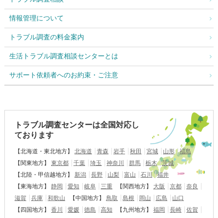
情報管理について
トラブル調査の料金案内
生活トラブル調査相談センターとは
サポート依頼者へのお約束・ご注意
トラブル調査センターは全国対応し
ております
【北海道・東北地方】
北海道
青森
岩手
秋田
宮城
山形
福島
【関東地方】
東京都
千葉
埼玉
神奈川
群馬
栃木
茨城
【北陸・甲信越地方】
新潟
長野
山梨
富山
石川
福井
【東海地方】
静岡
愛知
岐阜
三重
【関西地方】
大阪
京都
奈良
滋賀
兵庫
和歌山
【中国地方】
鳥取
島根
岡山
広島
山口
【四国地方】
香川
愛媛
徳島
高知
【九州地方】
福岡
長崎
佐賀