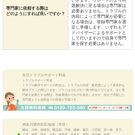
いきます。サポートのより問
題解決に至る場合は専門家は
専門家に依頼する際は
必要ありません。トラブルの
どのようにすれば良いですか？
内容によって専門家が必要に
なる場合は、登録専門家を選
定し準備します。いずれもア
ドバイザーによるサポートと
して行いますので自身で専門
家を探す必要はありません。
生活トラブル
サポート料金
トラブルサポート料金
トラブル解決サポートの料金は、トラブルの内容・難易度によって基本的な
解決プランが異なります。プランはそれぞれ一律の料金となります。また専
門家を必要とする際は、別途費用がそれぞれ発生しますが、自分で手配した
専門家よりも低料金での依頼が可能です。
神奈川県内
対応地域（市区）
横浜、川崎、相模原、横須賀、平塚、鎌倉、藤沢、小田原、茅ヶ崎、逗子、
三浦、秦野、厚木、大和、伊勢原、海老名、座間、南足柄、綾瀬