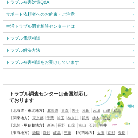
トラブル被害対策Q&A
サポート依頼者へのお約束・ご注意
生活トラブル調査相談センターとは
トラブル電話相談
トラブル解決方法
トラブル被害相談をお受けしています
トラブル調査センターは全国対応し
ております
【北海道・東北地方】
北海道
青森
岩手
秋田
宮城
山形
福島
【関東地方】
東京都
千葉
埼玉
神奈川
群馬
栃木
茨城
【北陸・甲信越地方】
新潟
長野
山梨
富山
石川
福井
【東海地方】
静岡
愛知
岐阜
三重
【関西地方】
大阪
京都
奈良